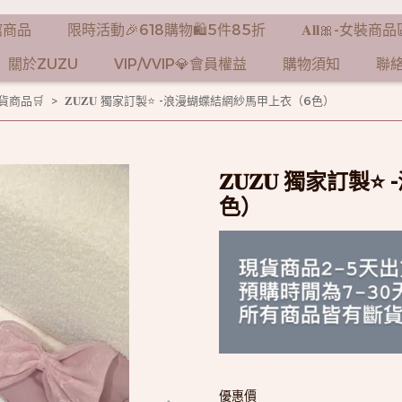
-全館商品
限時活動🎉618購物🛍️5件85折
𝐀𝐥𝐥🎀-女裝商
關於ZUZU
VIP/VVIP💎會員權益
購物須知
聯
-現貨商品🛒
𝐙𝐔𝐙𝐔 獨家訂製⭐️ -浪漫蝴蝶結網紗馬甲上衣（6色）
𝐙𝐔𝐙𝐔 獨家訂
色）
優惠價