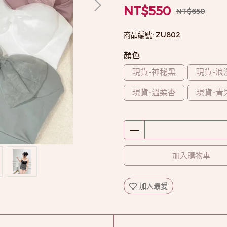
NT$550
NT$650
商品編號:
ZU802
顏色
現貨-神秘黑
現貨-浪
現貨-溫柔杏
現貨-青
加入購物車
加入最愛