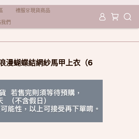
品區
禮服👗現貨商品
絡我們
製⭐️ -浪漫蝴蝶結網紗馬甲上衣（6