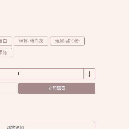
漫白
現貨-時尚灰
現貨-甜心粉
果綠
立即購買
購物須知