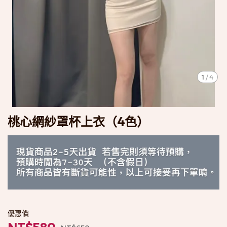
1
/
4
桃心網紗罩杯上衣（4色）
優惠價