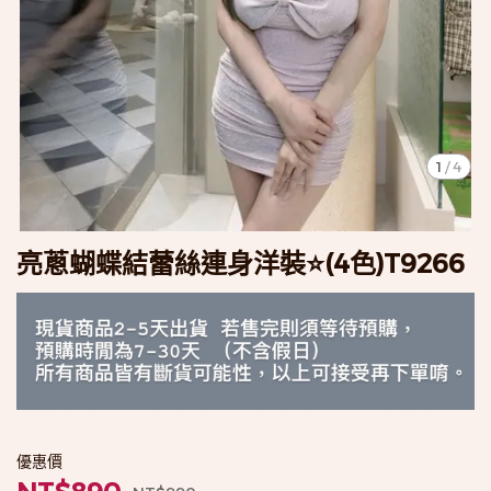
1
/
4
亮蔥蝴蝶結蕾絲連身洋裝⭐️(4色)T9266
優惠價