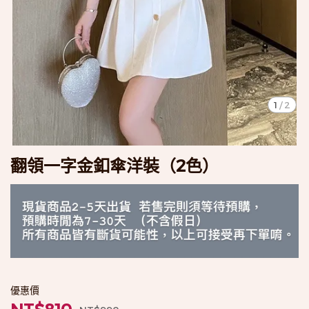
1
/
2
翻領一字金釦傘洋裝（2色）
優惠價