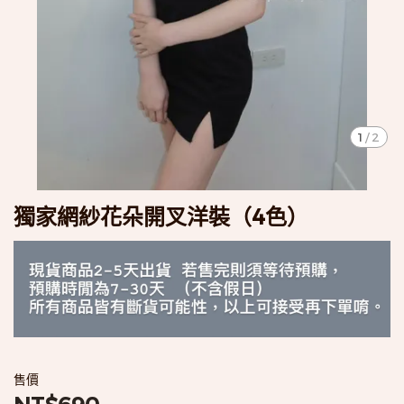
1
/
2
獨家網紗花朵開叉洋裝（4色）
售價