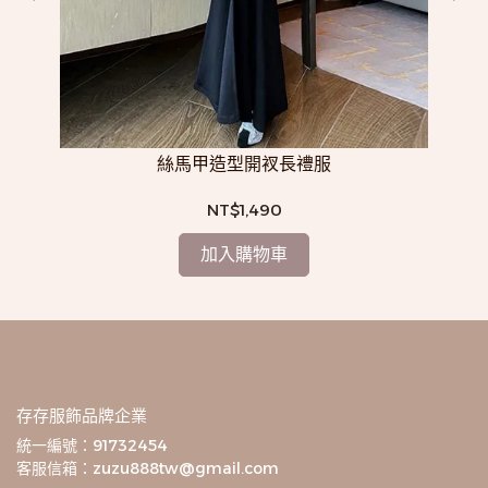
（6
絲馬甲造型開衩長禮服
NT$1,490
加入購物車
存存服飾品牌企業
統一編號：91732454
客服信箱：zuzu888tw@gmail.com