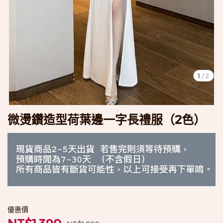
1
/
2
微燙鑽造型荷葉邊一字長禮服（2色）
優惠價