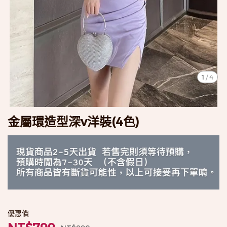
1
/
4
金屬環造型深v洋裝(4色)
優惠價