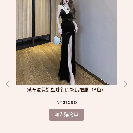
絨布氣質造型珠釘開衩長禮服（3色）
NT$1,590
加入購物車