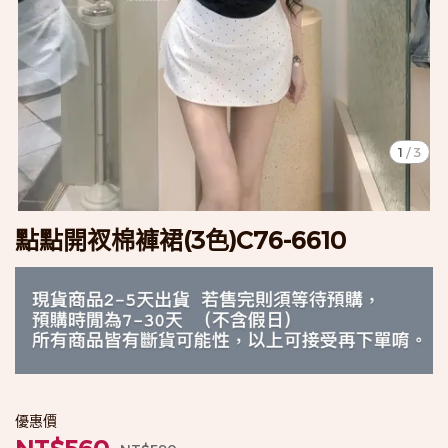
1
/
3
點點開衩棉褲裙(3色)C76-6610
優惠價