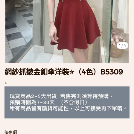
1
/
4
網紗抓皺金釦傘洋裝⭐️（4色）B5309
>
優惠價