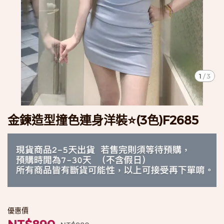
1
/
3
金鍊造型撞色連身洋裝⭐️(3色)F2685
優惠價