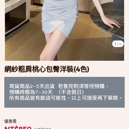
1
/
4
網紗粗肩桃心包臀洋裝(4色)
優惠價