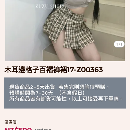
1
/
1
木耳邊格子百褶褲裙17-Z00363
優惠價