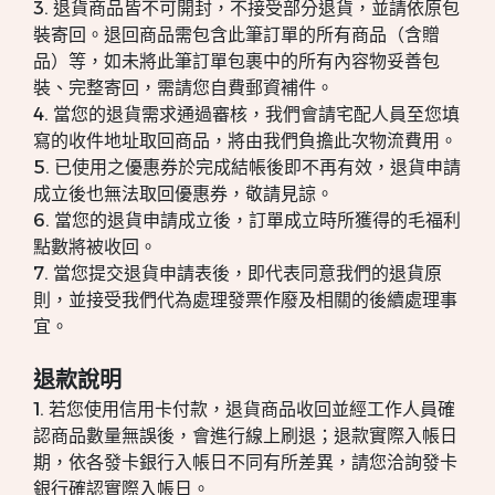
3. 退貨商品皆不可開封，不接受部分退貨，並請依原包
裝寄回。退回商品需包含此筆訂單的所有商品（含贈
品）等，如未將此筆訂單包裹中的所有內容物妥善包
裝、完整寄回，需請您自費郵資補件。
4. 當您的退貨需求通過審核，我們會請宅配人員至您填
寫的收件地址取回商品，將由我們負擔此次物流費用。
5. 已使用之優惠券於完成結帳後即不再有效，退貨申請
成立後也無法取回優惠券，敬請見諒。
6. 當您的退貨申請成立後，訂單成立時所獲得的毛福利
點數將被收回。
7. 當您提交退貨申請表後，即代表同意我們的退貨原
則，並接受我們代為處理發票作廢及相關的後續處理事
宜。
退款說明
1. 若您使用信用卡付款，退貨商品收回並經工作人員確
認商品數量無誤後，會進行線上刷退；退款實際入帳日
期，依各發卡銀行入帳日不同有所差異，請您洽詢發卡
銀行確認實際入帳日。