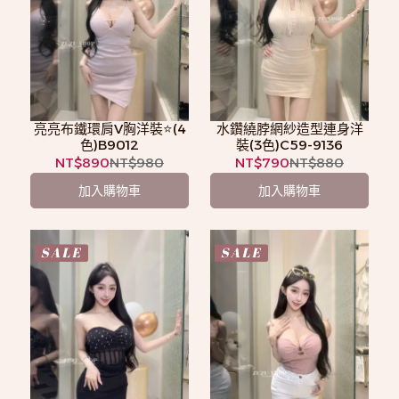
亮亮布鐵環肩V胸洋裝⭐️(4
水鑽繞脖網紗造型連身洋
色)B9012
裝(3色)C59-9136
NT$890
NT$980
NT$790
NT$880
加入購物車
加入購物車