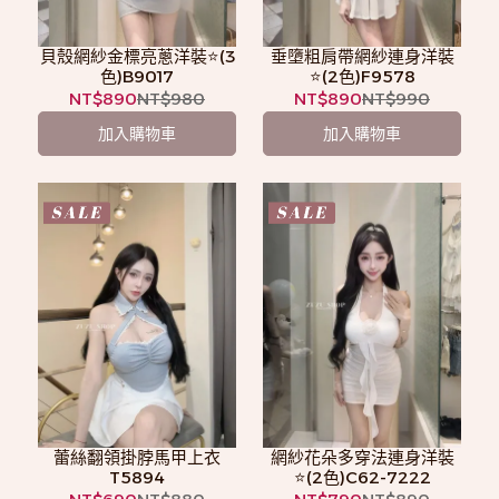
貝殼網紗金標亮蔥洋裝⭐️(3
垂墮粗肩帶網紗連身洋裝
色)B9017
⭐️(2色)F9578
NT$890
NT$980
NT$890
NT$990
加入購物車
加入購物車
蕾絲翻領掛脖馬甲上衣
網紗花朵多穿法連身洋裝
T5894
⭐️(2色)C62-7222