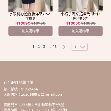
水鑽桃心透視腰洋裝C62-
小格子鐵環造型馬甲⭐️(3
7198
色)F9571
NT$690
NT$790
NT$650
NT$880
加入購物車
加入購物車
1
2
3
...
13
1
存存服飾品牌企業
統一編號：91732454
客服信箱：zuzu888tw@gmail.com
實體門市：235新北市中和區和平街5號
營業時間：14：30 - 22：30  (周一公休)