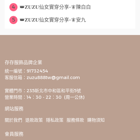
4
👑𝐙𝐔𝐙𝐔仙女實穿分享-🧚陳白白
5
👑𝐙𝐔𝐙𝐔仙女實穿分享-🧚安九
存存服飾品牌企業
統一編號：91732454
客服信箱：zuzu888tw@gmail.com
實體門市：235新北市中和區和平街5號
營業時間：14：30 - 22：30  (周一公休)
網站服務
關於我們
退款政策
隱私政策
服務條款
購物須知
會員服務