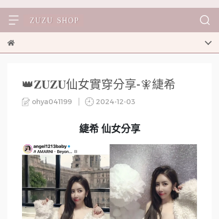
👑𝐙𝐔𝐙𝐔仙女實穿分享-🧚緁希
ohya041199
2024-12-03
緁希 仙女分享