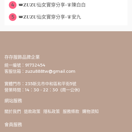
4
👑𝐙𝐔𝐙𝐔仙女實穿分享-🧚陳白白
5
👑𝐙𝐔𝐙𝐔仙女實穿分享-🧚安九
存存服飾品牌企業
統一編號：91732454
客服信箱：zuzu888tw@gmail.com
實體門市：235新北市中和區和平街5號
營業時間：14：30 - 22：30  (周一公休)
網站服務
關於我們
退款政策
隱私政策
服務條款
購物須知
會員服務